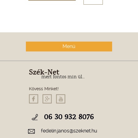
Menü
Szék-Net
mert fontos min ül...
Kövess Minket!
06 30 932 8076
fedelin.janos@szeknet.hu