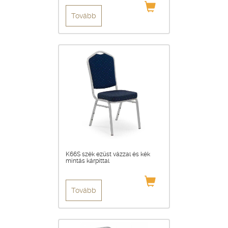
Tovább
K66S szék ezüst vázzal és kék
mintás kárpittal
Tovább