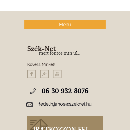
Menü
Szék-Net
mert fontos min ül...
Kövess Minket!
06 30 932 8076
fedelin.janos@szeknet.hu
IRATKOZZON FEL