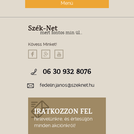
Menü
Szék-Net
mert fontos min ül...
Kövess Minket!
06 30 932 8076
fedelin.janos@szeknet.hu
IRATKOZZON FEL
hírlevelünkre, és értesüljön
minden akciónkról!