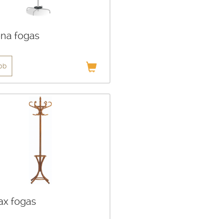
ona fogas
bb
fax fogas