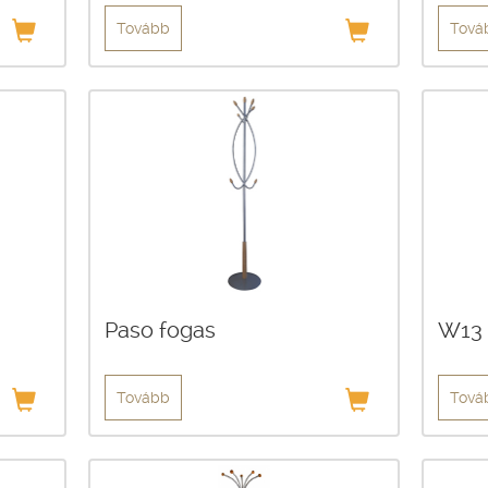
Tovább
Tová
Paso fogas
W13 
Tovább
Tová