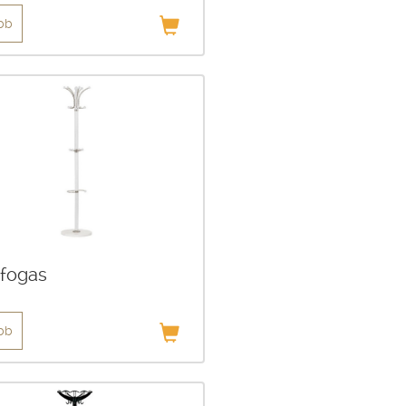
bb
fogas
bb