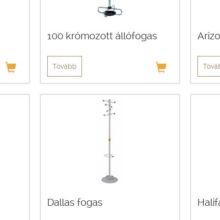
100 krómozott állófogas
Ariz
Tovább
Tová
Dallas fogas
Hali