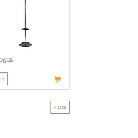
fogas
bb
Vissza