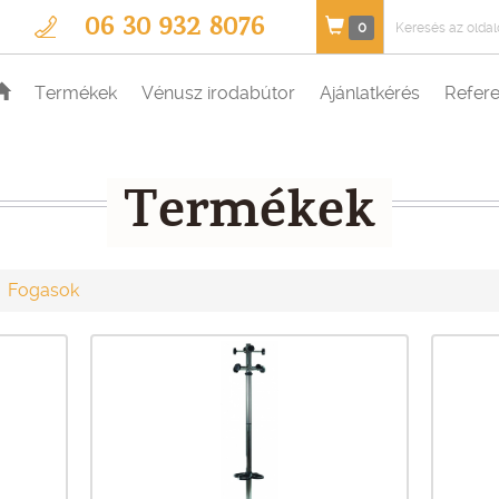
06 30 932 8076
0
Termékek
Vénusz irodabútor
Ajánlatkérés
Refere
Termékek
Fogasok