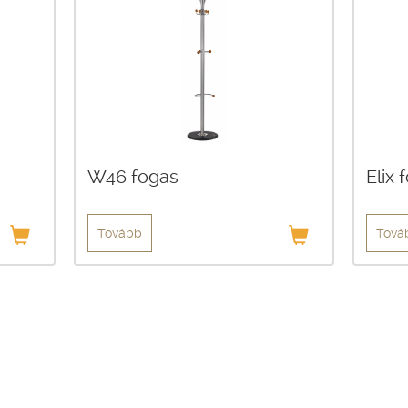
W46 fogas
Elix 
Tovább
Tová