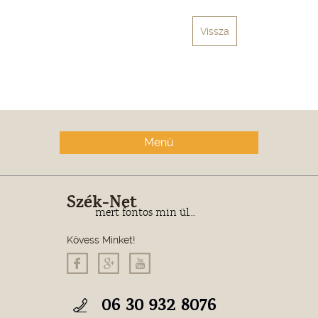
Vissza
Menü
Szék-Net
mert fontos min ül...
Kövess Minket!
06 30 932 8076