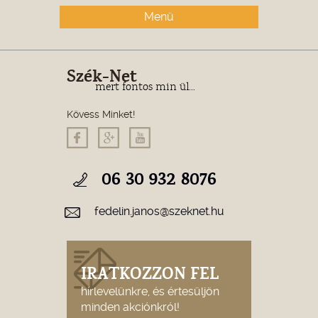
Menü
Szék-Net
mert fontos min ül...
Kövess Minket!
06 30 932 8076
fedelin.janos@szeknet.hu
IRATKOZZON FEL
hírlevelünkre, és értesüljön
minden akciónkról!