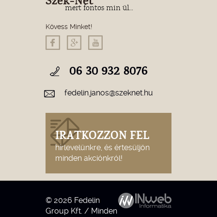
Szék-Net
mert fontos min ül...
Kövess Minket!
06 30 932 8076
fedelin.janos@szeknet.hu
IRATKOZZON FEL
hírlevelünkre, és értesüljön
minden akciónkról!
© 2026 Fedelin
Group Kft. / Minden