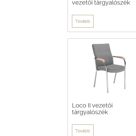
vezetői tárgyalószék
Tovább
Loco II vezetői
tárgyalószék
Tovább