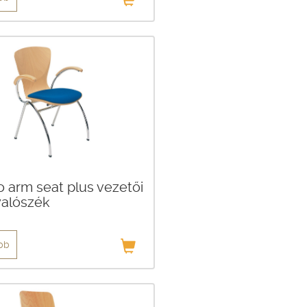
o arm seat plus vezetői
yalószék
bb