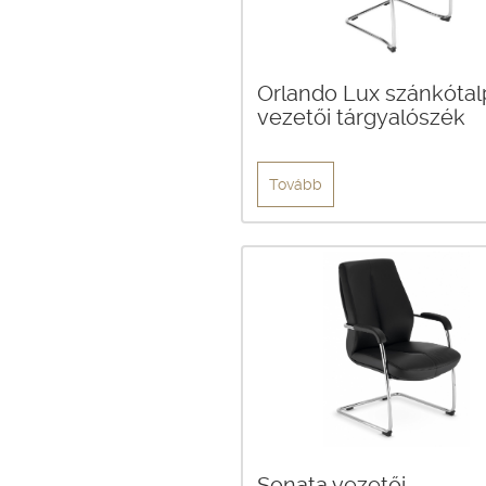
Orlando Lux szánkótal
vezetői tárgyalószék
Tovább
Sonata vezetői