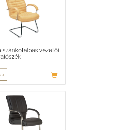
n szánkótalpas vezetői
yalószék
bb