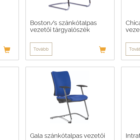
Boston/s szánkótalpas
Chic
vezetői tárgyalószék
veze
Tovább
Tová
Gala szánkótalpas vezetői
Intr