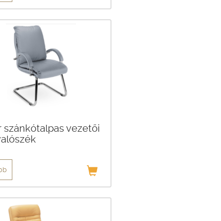
r szánkótalpas vezetői
yalószék
bb