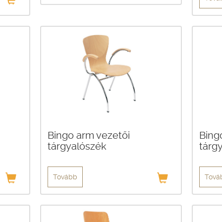
Bingo arm vezetői
Bing
tárgyalószék
tárg
Tovább
Tová