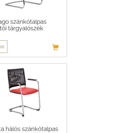
ago szánkótalpas
tői tárgyalószék
bb
ata hálós szánkótalpas