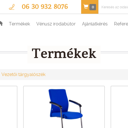
06 30 932 8076
0
Termékek
Vénusz irodabútor
Ajánlatkérés
Refere
Termékek
Vezetői tárgyalószék