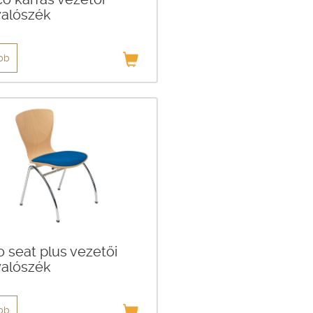
yalószék
bb
o seat plus vezetői
yalószék
bb