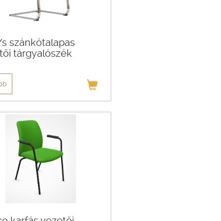
o/s szánkótalapas
tői tárgyalószék
bb
co karfás vezetői