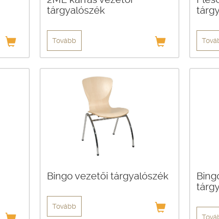
tárgyalószék
tárg
Tovább
Tová
Bingo vezetői tárgyalószék
Bing
tárg
Tovább
Tová