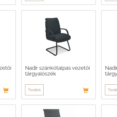
zetői
Nadir szánkótalpas vezetői
Nadi
tárgyalószék
tárg
Tovább
Tová