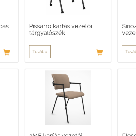
pas
Pissarro karfás vezetői
Siri
tárgyalószék
veze
Tovább
Tová
2ME karfás vezetői
Fles