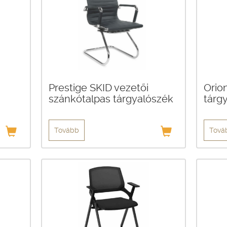
Prestige SKID vezetői
Orio
szánkótalpas tárgyalószék
tárg
Tovább
Tová