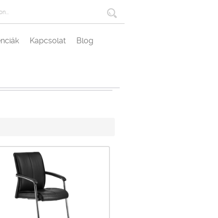
nciák
Kapcsolat
Blog