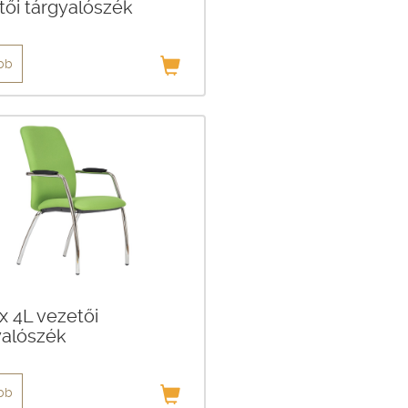
tői tárgyalószék
bb
x 4L vezetői
yalószék
bb