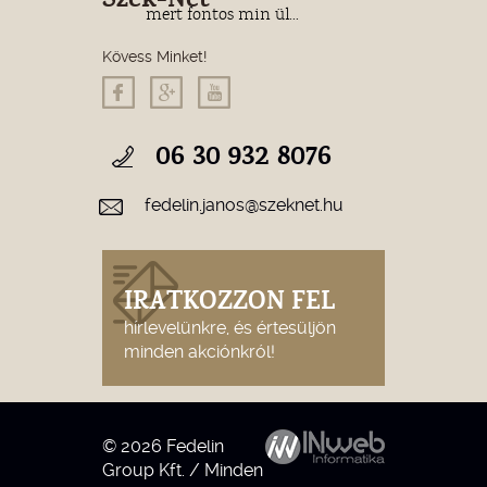
Szék-Net
mert fontos min ül...
Kövess Minket!
06 30 932 8076
fedelin.janos@szeknet.hu
IRATKOZZON FEL
hírlevelünkre, és értesüljön
minden akciónkról!
© 2026 Fedelin
Group Kft. / Minden