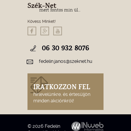
Szék-Net
mert fontos min ül...
Kövess Minket!
06 30 932 8076
fedelin.janos@szeknet.hu
IRATKOZZON FEL
hírlevelünkre, és értesüljön
minden akciónkról!
© 2026 Fedelin