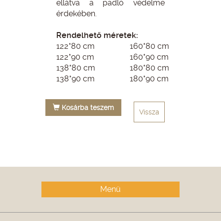
ellátva a padló védelme
érdekében.
Rendelhető méretek:
122*80 cm
160*80 cm
122*90 cm
160*90 cm
138*80 cm
180*80 cm
138*90 cm
180*90 cm
Kosárba teszem
Vissza
Menü