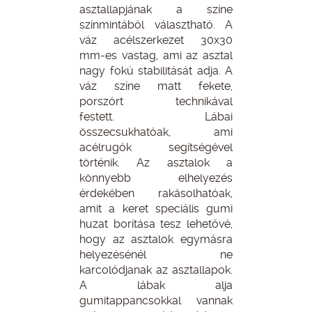
asztallapjának a színe
színmintából választható. A
váz acélszerkezet 30x30
mm-es vastag, ami az asztal
nagy fokú stabilitását adja. A
váz színe matt fekete,
porszórt technikával
festett. Lábai
összecsukhatóak, ami
acélrugók segítségével
történik. Az asztalok a
könnyebb elhelyezés
érdekében rakásolhatóak,
amit a keret speciális gumi
huzat borítása tesz lehetővé,
hogy az asztalok egymásra
helyezésénél ne
karcolódjanak az asztallapok.
A lábak alja
gumitappancsokkal vannak