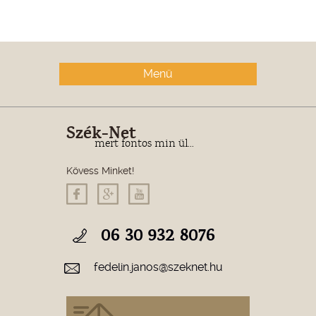
Menü
Szék-Net
mert fontos min ül...
Kövess Minket!
06 30 932 8076
fedelin.janos@szeknet.hu