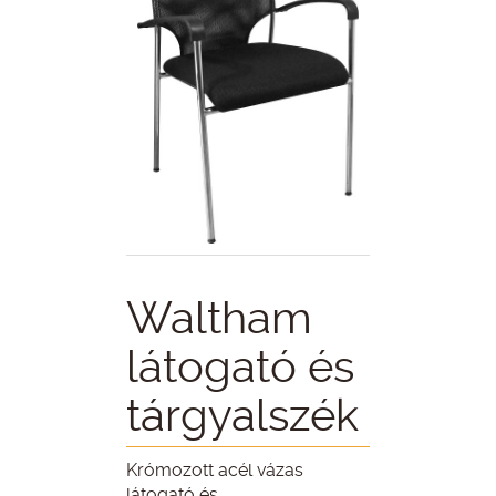
Waltham
látogató és
tárgyalszék
Krómozott acél vázas
látogató és