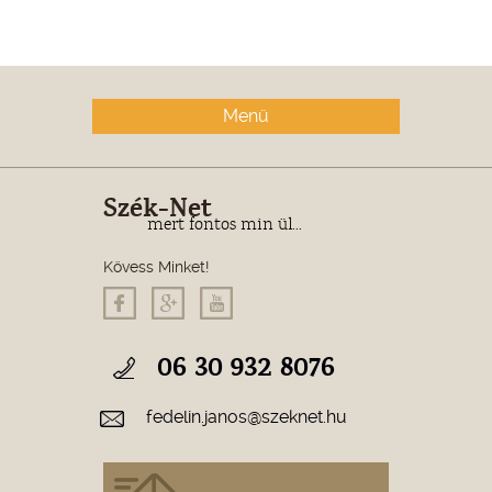
Menü
Szék-Net
mert fontos min ül...
Kövess Minket!
06 30 932 8076
fedelin.janos@szeknet.hu