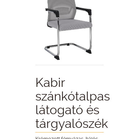
Kabir
szánkótalpas
látogató és
tárgyalószék
Krómozott fémvázas, hálós