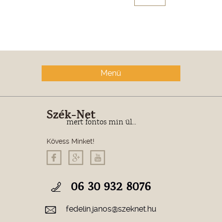
Menü
Szék-Net
mert fontos min ül...
Kövess Minket!
06 30 932 8076
fedelin.janos@szeknet.hu