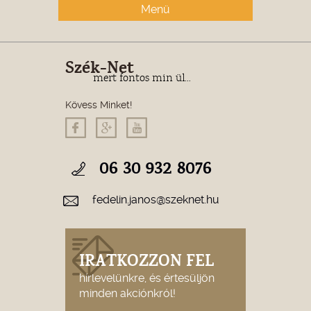
Menü
Szék-Net
mert fontos min ül...
Kövess Minket!
06 30 932 8076
fedelin.janos@szeknet.hu
IRATKOZZON FEL
hírlevelünkre, és értesüljön
minden akciónkról!