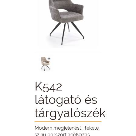
K542
látogató és
tárgyalószék
Modern megjelenésű, fekete
színű porszórt acélvázas