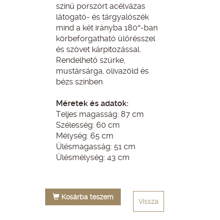
színű porszórt acélvázas
látogató- és tárgyalószék
mind a két irányba 180°-ban
körbeforgatható ülőrésszel
és szövet kárpitozással.
Rendelhető szürke,
mustársárga, olivazöld és
bézs színben
Méretek és adatok:
Teljes magasság: 87 cm
Szélesség: 60 cm
Mélység: 65 cm
Ülésmagasság: 51 cm
Ülésmélység: 43 cm
Kosárba teszem
Vissza