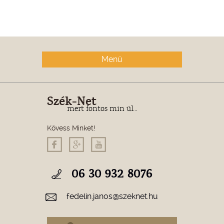
Menü
Szék-Net
mert fontos min ül...
Kövess Minket!
06 30 932 8076
fedelin.janos@szeknet.hu