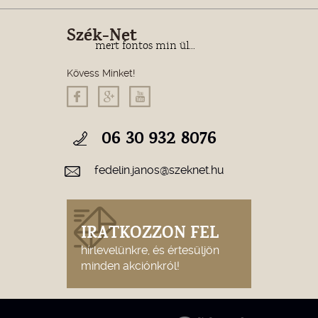
Szék-Net
mert fontos min ül...
Kövess Minket!
06 30 932 8076
fedelin.janos@szeknet.hu
IRATKOZZON FEL
hírlevelünkre, és értesüljön
minden akciónkról!