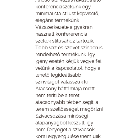
konferenciaszékünk egy
minimalista stílust képviselő,
elegáns termékünk.
Vázszerkezete a gyakran
használt konfererencia
székek stílusához tartozik.
Több váz és szövet színben is
rendelhető termékünk. Így
igény esetén kérjük vegye fel
velünk a kapcsolatot, hogy a
lehető legideálisabb
színvilágot válasszuk ki.
Alacsony háttámlája miatt
nem teríti be a teret,
alacsonyabb térben segíti a
terem szellősségét megőrizni.
Szivacsozása minőségi
alapanyagból készült, így
nem fenyeget a szivacsok
korai elgyengülése (nem ülik