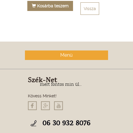
Kosárba teszem
Vissza
Menü
Szék-Net
mert fontos min ül...
Kövess Minket!
06 30 932 8076