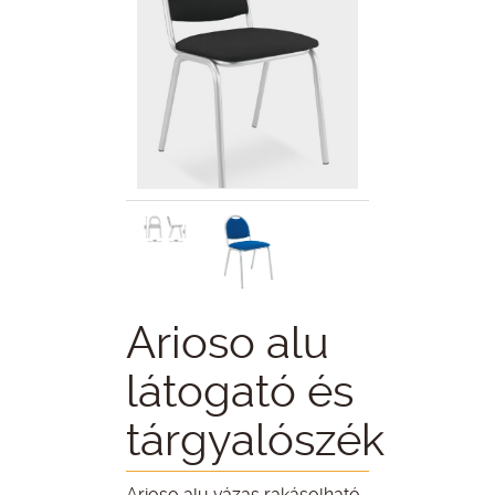
Arioso alu
látogató és
tárgyalószék
Arioso alu vázas rakásolható