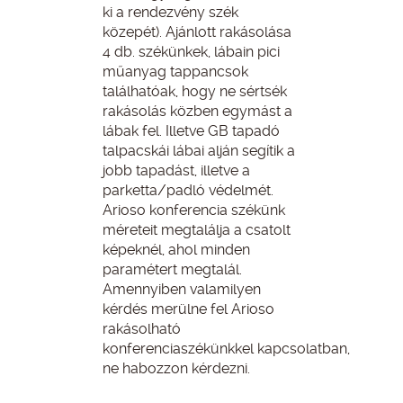
ki a rendezvény szék
közepét). Ajánlott rakásolása
4 db. székünkek, lábain pici
műanyag tappancsok
találhatóak, hogy ne sértsék
rakásolás közben egymást a
lábak fel. Illetve GB tapadó
talpacskái lábai alján segítik a
jobb tapadást, illetve a
parketta/padló védelmét.
Arioso konferencia székünk
méreteit megtalálja a csatolt
képeknél, ahol minden
paramétert megtalál.
Amennyiben valamilyen
kérdés merülne fel Arioso
rakásolható
konferenciaszékünkkel kapcsolatban,
ne habozzon kérdezni.