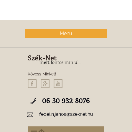
Menü
Szék-Net
mert fontos min ül...
Kövess Minket!
06 30 932 8076
fedelin.janos@szeknet.hu