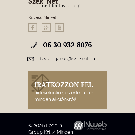
Szék-Net
mert fontos min ül...
Kövess Minket!
06 30 932 8076
fedelin.janos@szeknet.hu
IRATKOZZON FEL
hírlevelünkre, és értesüljön
minden akciónkról!
© 2026 Fedelin
Group Kft. / Minden