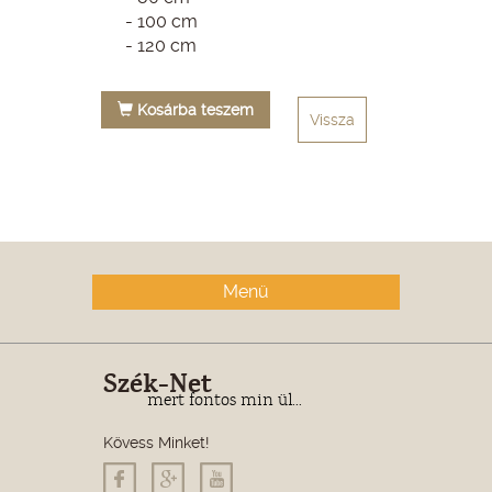
- 100 cm
- 120 cm
Kosárba teszem
Vissza
Menü
Szék-Net
mert fontos min ül...
Kövess Minket!