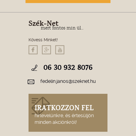
Szék-Net
mert fontos min ül...
Kövess Minket!
06 30 932 8076
fedelin.janos@szeknet.hu
IRATKOZZON FEL
hírlevelünkre, és értesüljön
minden akciónkról!